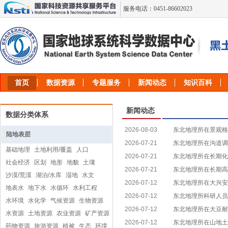
服务电话：0451-86602023
首页
数据资源
专题服务
新闻动态
知识百科
新闻动态
数据分类体系
2026-08-03
东北地理所在景观格
陆地表层
2026-07-21
东北地理所在沟道调
基础地理
土地利用/覆盖
人口
2026-07-21
进展
东北地理所在长期化
社会经济
区划
地形
地貌
土壤
2026-07-21
响取得进展
东北地理所在长期高
沙漠/荒漠
湖泊/水库
湿地
水文
2026-07-12
方面取得进展
东北地理所在大兴安
地表水
地下水
水循环
水利工程
2026-07-12
东北地理所科研人员
水环境
水化学
气候资源
生物资源
2026-07-12
东北地理所在大豆耐
水资源
土地资源
农业资源
矿产资源
2026-07-12
东北地理所在山地土
药物资源
旅游资源
植被
生态
环境