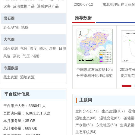
2026-07-12
带分异及机制研究取
东北地理所在大豆耐
灾害
反演数据产品
遥感解译产品
推荐数据
岩石圈
岩石/矿物
地质
大气圈
综合观测
气候
温度
降水
湿度
日照
风速
蒸发
气压
辐射
专题数据
中国东北友谊农场10m
2018
分辨率秸秆翻埋遥感监
要湿地范
黑土资源
湿地资源
测数据集(2022年)
率土地
平台统计信息
主题词
平台用户人数：
358041
人
空间分布(171)
生态监测(107)
湿地(
页面访问量： 6,063,151 人次
湿地生态(68)
湿地变化(67)
碳储量(
本月服务量：35 GB
产水量(58)
东北地区(58)
生境质量(
总计服务量：689 GB
生态系统(54)